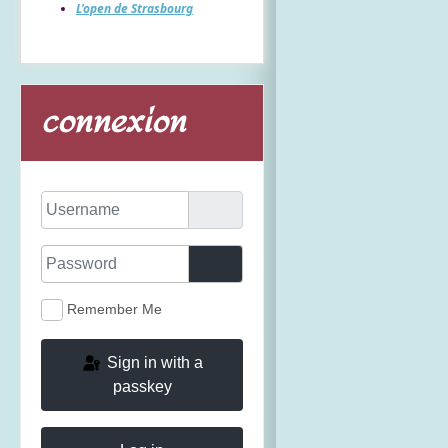
L'open de Strasbourg
connexion
Username
Password
Show Password
Remember Me
Sign in with a
passkey