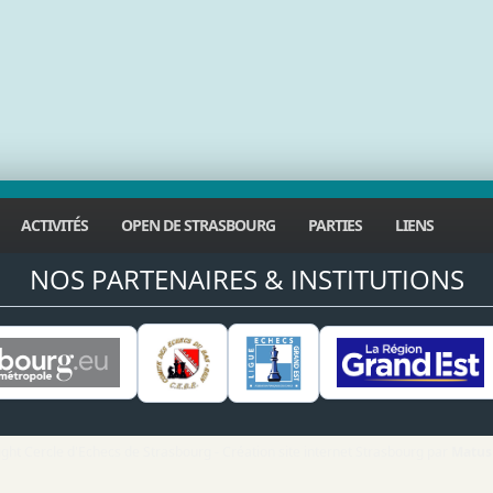
ACTIVITÉS
OPEN DE STRASBOURG
PARTIES
LIENS
NOS PARTENAIRES & INSTITUTIONS
ght Cercle d'Echecs de Strasbourg - Création site internet Strasbourg par
Matus