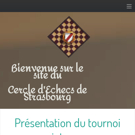
≡
Bienvenue sur le
site du
Cercle d'Echecs de
Strasbourg
Présentation du tournoi