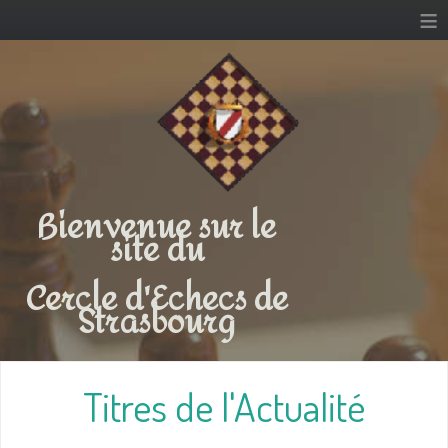
≡
Bienvenue sur le
site du
Cercle d'Echecs de
Strasbourg
Titres de l'Actualité