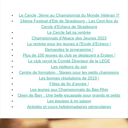
Le Cercle, 3ème au Championnat du Monde Vétéran !!!
14ème Festival d'Eté de Strasbourg - Les Cent Ans du
Cercle d'Echecs de Strasbourg
Le Cercle fait sa rentrée
Championnats d'Alsace des Jeunes 2023
La rentrée pour les jeunes à l'Ecole d'Echecs !
Demandez le programme !
Plus de 100 jeunes du club se déplacent à Erstein !
Le club reçoit le Comité Directeur de la LEGE
Les visiteurs du soir
Centre de formation : Stages pour les petits champions
Les bonnes résolutions de 2019 !
Fêtes de fin d'année !
Les jeunes aux Championnats du Bas-Rhin
Open de Barr : Une belle escapade pour grands et petits
Les équipes à mi-saison
Activités et cours hebdomadaires périscolaires