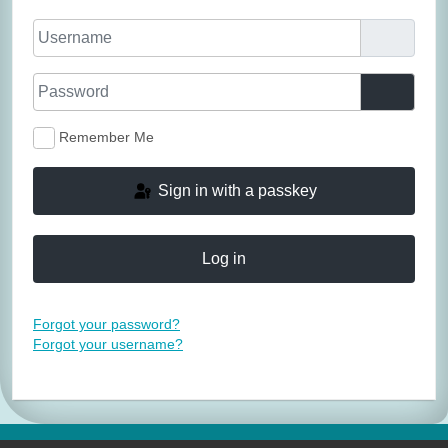
Username
Password
Show P
Remember Me
Sign in with a passkey
Log in
Forgot your password?
Forgot your username?