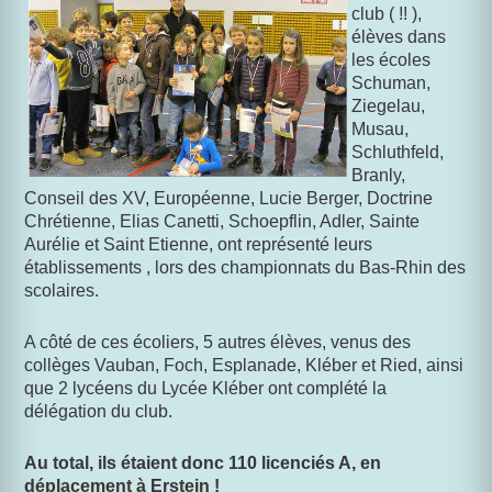
club ( !! ),
élèves dans
les écoles
Schuman,
Ziegelau,
Musau,
Schluthfeld,
Branly,
Conseil des XV, Européenne, Lucie Berger, Doctrine
Chrétienne, Elias Canetti, Schoepflin, Adler, Sainte
Aurélie et Saint Etienne, ont représenté leurs
établissements , lors des championnats du Bas-Rhin des
scolaires.
A côté de ces écoliers, 5 autres élèves, venus des
collèges Vauban, Foch, Esplanade, Kléber et Ried, ainsi
que 2 lycéens du Lycée Kléber ont complété la
délégation du club.
Au total, ils étaient donc 110 licenciés A, en
déplacement à Erstein !