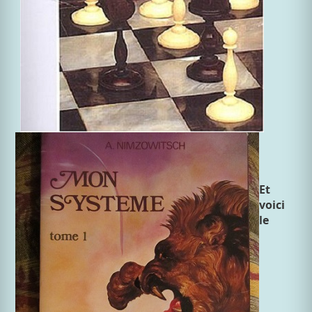
Et
voici
le