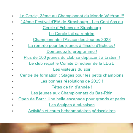
Le Cercle, 3ème au Championnat du Monde Vétéran !!!
14ème Festival d'Eté de Strasbourg - Les Cent Ans du
Cercle d'Echecs de Strasbourg
Le Cercle fait sa rentrée
Championnats d'Alsace des Jeunes 2023
La rentrée pour les jeunes à l'Ecole d'Echecs !
Demandez le programme !
Plus de 100 jeunes du club se déplacent à Erstein !
Le club reçoit le Comité Directeur de la LEGE
Les visiteurs du soir
Centre de formation : Stages pour les petits champions
Les bonnes résolutions de 2019 !
Fêtes de fin d'année !
Les jeunes aux Championnats du Bas-Rhin
Open de Barr : Une belle escapade pour grands et petits
Les équipes à mi-saison
Activités et cours hebdomadaires périscolaires