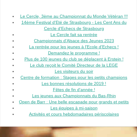
Le Cercle, 3ème au Championnat du Monde Vétéran !!!
14ème Festival d'Eté de Strasbourg - Les Cent Ans du
Cercle d'Echecs de Strasbourg
Le Cercle fait sa rentrée
Championnats d'Alsace des Jeunes 2023
La rentrée pour les jeunes à l'Ecole d'Echecs !
Demandez le programme !
Plus de 100 jeunes du club se déplacent à Erstein !
Le club reçoit le Comité Directeur de la LEGE
Les visiteurs du soir
Centre de formation : Stages pour les petits champions
Les bonnes résolutions de 2019 !
Fêtes de fin d'année !
Les jeunes aux Championnats du Bas-Rhin
Open de Barr : Une belle escapade pour grands et petits
Les équipes à mi-saison
Activités et cours hebdomadaires périscolaires