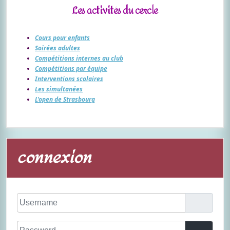
Les activités du cercle
Cours pour enfants
Soirées adultes
Compétitions internes au club
Compétitions par équipe
Interventions scolaires
Les simultanées
L'open de Strasbourg
connexion
Username
Password