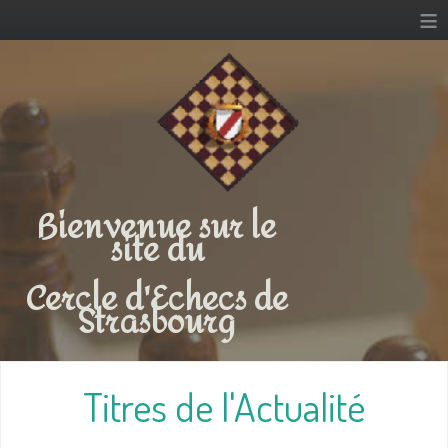
≡
Bienvenue sur le
site du
Cercle d'Echecs de
Strasbourg
Titres de l'Actualité