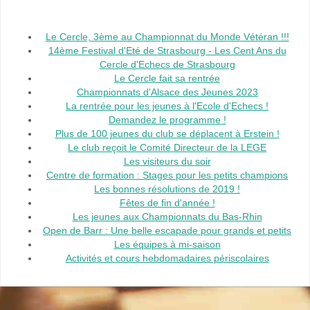
Le Cercle, 3ème au Championnat du Monde Vétéran !!!
14ème Festival d'Eté de Strasbourg - Les Cent Ans du
Cercle d'Echecs de Strasbourg
Le Cercle fait sa rentrée
Championnats d'Alsace des Jeunes 2023
La rentrée pour les jeunes à l'Ecole d'Echecs !
Demandez le programme !
Plus de 100 jeunes du club se déplacent à Erstein !
Le club reçoit le Comité Directeur de la LEGE
Les visiteurs du soir
Centre de formation : Stages pour les petits champions
Les bonnes résolutions de 2019 !
Fêtes de fin d'année !
Les jeunes aux Championnats du Bas-Rhin
Open de Barr : Une belle escapade pour grands et petits
Les équipes à mi-saison
Activités et cours hebdomadaires périscolaires