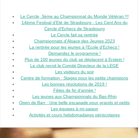
Le Cercle, 3ème au Championnat du Monde Vétéran !!!
14ème Festival d'Eté de Strasbourg - Les Cent Ans du
Cercle d'Echecs de Strasbourg
Le Cercle fait sa rentrée
Championnats d'Alsace des Jeunes 2023
La rentrée pour les jeunes à l'Ecole d'Echecs !
Demandez le programme !
Plus de 100 jeunes du club se déplacent à Erstein !
Le club reçoit le Comité Directeur de la LEGE
Les visiteurs du soir
Centre de formation : Stages pour les petits champions
Les bonnes résolutions de 2019 !
Fêtes de fin d'année !
Les jeunes aux Championnats du Bas-Rhin
Open de Barr : Une belle escapade pour grands et petits
Les équipes à mi-saison
Activités et cours hebdomadaires périscolaires