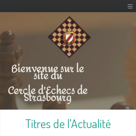
≡
Bienvenue sur le
site du
Cercle d'Echecs de
Strasbourg
Titres de l'Actualité