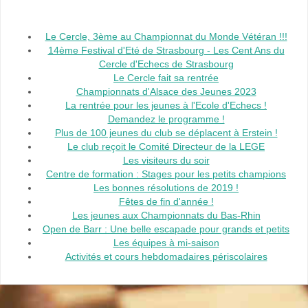
Le Cercle, 3ème au Championnat du Monde Vétéran !!!
14ème Festival d'Eté de Strasbourg - Les Cent Ans du
Cercle d'Echecs de Strasbourg
Le Cercle fait sa rentrée
Championnats d'Alsace des Jeunes 2023
La rentrée pour les jeunes à l'Ecole d'Echecs !
Demandez le programme !
Plus de 100 jeunes du club se déplacent à Erstein !
Le club reçoit le Comité Directeur de la LEGE
Les visiteurs du soir
Centre de formation : Stages pour les petits champions
Les bonnes résolutions de 2019 !
Fêtes de fin d'année !
Les jeunes aux Championnats du Bas-Rhin
Open de Barr : Une belle escapade pour grands et petits
Les équipes à mi-saison
Activités et cours hebdomadaires périscolaires