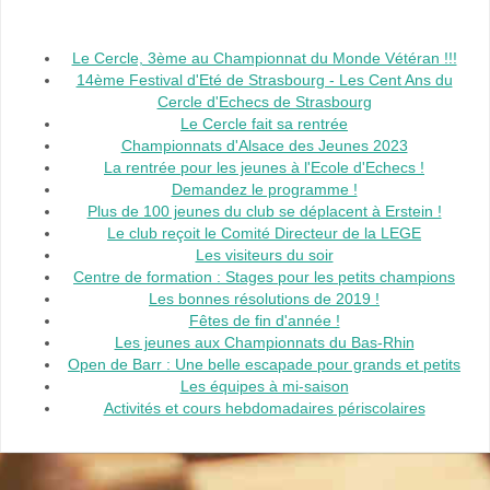
Le Cercle, 3ème au Championnat du Monde Vétéran !!!
14ème Festival d'Eté de Strasbourg - Les Cent Ans du
Cercle d'Echecs de Strasbourg
Le Cercle fait sa rentrée
Championnats d'Alsace des Jeunes 2023
La rentrée pour les jeunes à l'Ecole d'Echecs !
Demandez le programme !
Plus de 100 jeunes du club se déplacent à Erstein !
Le club reçoit le Comité Directeur de la LEGE
Les visiteurs du soir
Centre de formation : Stages pour les petits champions
Les bonnes résolutions de 2019 !
Fêtes de fin d'année !
Les jeunes aux Championnats du Bas-Rhin
Open de Barr : Une belle escapade pour grands et petits
Les équipes à mi-saison
Activités et cours hebdomadaires périscolaires