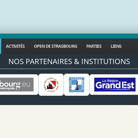
ACTIVITÉS
OPEN DE STRASBOURG
PARTIES
LIENS
NOS PARTENAIRES & INSTITUTIONS
ght Cercle d'Echecs de Strasbourg - Création site internet Strasbourg par
Matus