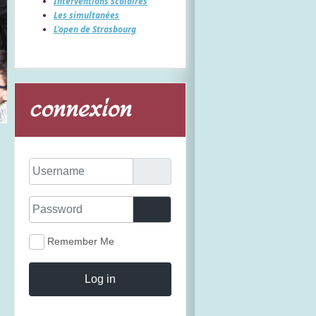
Interventions scolaires
Les simultanées
L'open de Strasbourg
connexion
Username
Password
Show Password
Remember Me
Log in