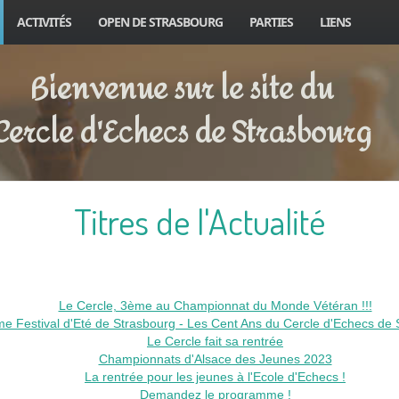
ACTIVITÉS
OPEN DE STRASBOURG
PARTIES
LIENS
Bienvenue sur le site du
Cercle d'Echecs de Strasbourg
Titres de l'Actualité
Le Cercle, 3ème au Championnat du Monde Vétéran !!!
e Festival d'Eté de Strasbourg - Les Cent Ans du Cercle d'Echecs de 
Le Cercle fait sa rentrée
Championnats d'Alsace des Jeunes 2023
La rentrée pour les jeunes à l'Ecole d'Echecs !
Demandez le programme !