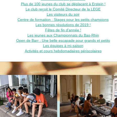
Plus de 100 jeunes du club se déplacent à Erstein !
Le club reçoit le Comité Directeur de la LEGE
Les visiteurs du soir
Centre de formation : Stages pour les petits champions
Les bonnes résolutions de 2019 !
Fêtes de fin d'année !
Les jeunes aux Championnats du Bas-Rhin
Open de Barr : Une belle escapade pour grands et petits
Les équipes à mi-saison
Activités et cours hebdomadaires périscolaires